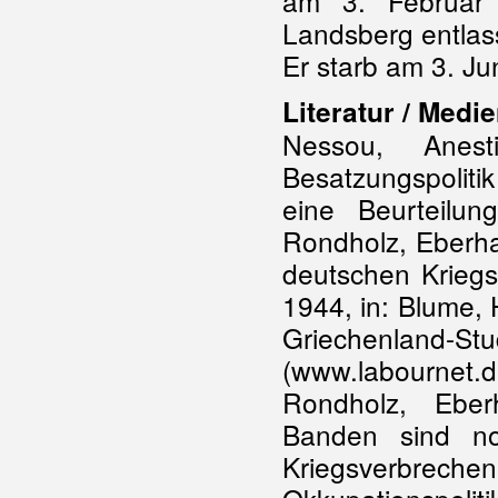
am 3. Februar 
Landsberg entlas
Er starb am 3. Ju
Literatur / Medie
Nessou, Anest
Besatzungspoliti
eine Beurteilu
Rondholz, Eberhar
deutschen Kriegs
1944, in: Blume, 
Griechenla
(www.labournet.d
Rondholz, Ebe
Banden sind no
Kriegsverbreche