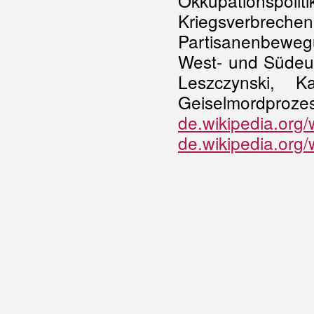
Okkupationspo
Kriegsverbrech
Partisanenbewe
West- und Südeuro
Leszczynski, K
Geiselmo
de.wikipedia.org
de.wikipedia.org/