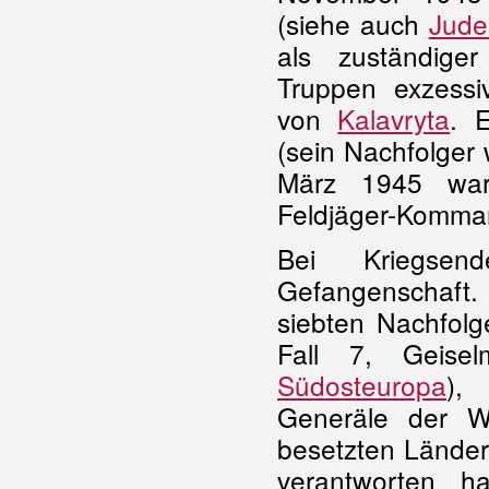
(siehe auch
Jude
als zuständiger
Truppen exzess
von
Kalavryta
. 
(sein Nachfolger
März 1945 war
Feldjäger-Komman
Bei Kriegsen
Gefangenschaft
siebten Nachfolg
Fall 7, Geise
Südosteuropa
),
Generäle der 
besetzten Länder
verantworten ha