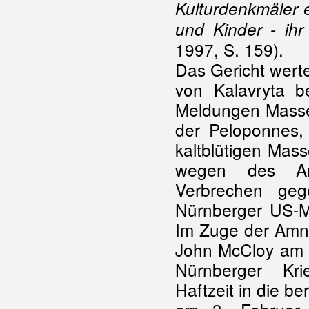
Kulturdenkmäler e
und Kinder - ih
1997, S. 159).
Das Gericht wert
von Kalavryta b
Meldungen Massen
der Peloponnes,
kaltblütigen Mas
wegen des Ank
Verbrechen geg
Nürnberger US-Mil
Im Zuge der Amne
John McCloy am 31
Nürnberger Kri
Haftzeit in die b