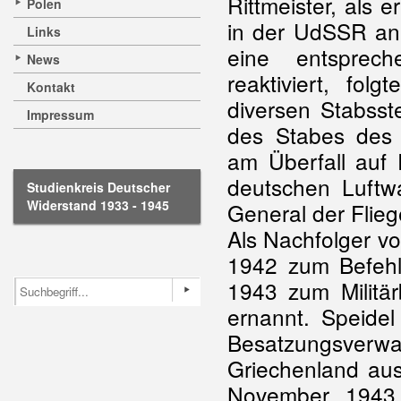
Rittmeister, als
Polen
in der UdSSR an
Links
eine entsprec
News
reaktiviert, fol
Kontakt
diversen Stabsst
Impressum
des Stabes des
am Überfall auf 
deutschen Luftw
Studienkreis Deutscher
Widerstand 1933 - 1945
General der Flieg
Als Nachfolger v
1942 zum Befehl
1943 zum Militä
ernannt. Speidel
Besatzungsverw
Griechenland aus
November 1943 