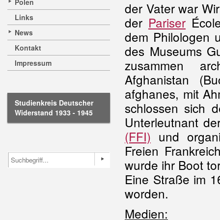
Polen
der Vater war Wir
Links
der
Pariser
École
News
dem Philologen 
des Museums Gui
Kontakt
zusammen arch
Impressum
Afghanistan (B
afghanes, mit Ah
Studienkreis Deutscher
schlossen sich 
Widerstand 1933 - 1945
Unterleutnant d
(FFI)
und organi
Freien Frankreic
wurde ihr Boot to
Eine Straße im 1
worden.
Medien: