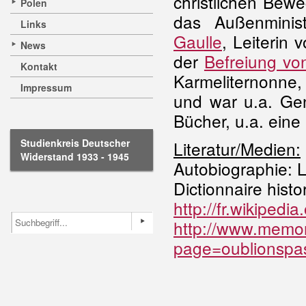
christlichen Bew
Polen
das Außenminis
Links
Gaulle
, Leiterin 
News
der
Befreiung von
Kontakt
Karmeliternonne
Impressum
und war u.a. Gen
Bücher, u.a. eine
Studienkreis Deutscher
Literatur/Medien:
Widerstand 1933 - 1945
Autobiographie: La
Dictionnaire histo
http://fr.wikiped
http://www.memor
page=oublionspa