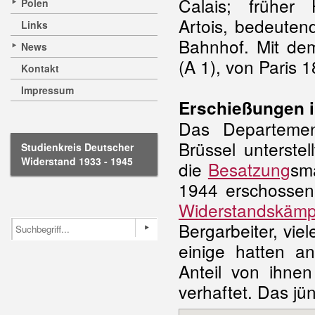
Calais; früher 
Polen
Artois, bedeuten
Links
Bahnhof. Mit d
News
(A 1), von Paris 
Kontakt
Impressum
Erschießungen in
Das Departeme
Brüssel unterstel
Studienkreis Deutscher
Widerstand 1933 - 1945
die
Besatzung
sm
1944 erschossen
Widerstandskämp
Bergarbeiter, vie
einige hatten a
Anteil von ihnen
verhaftet. Das jün