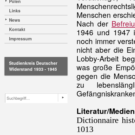
Polen
Menschenrechtsl
Links
Menschen erschie
News
Nach der
Befrei
Kontakt
1946 und 1947 in
Impressum
noch immer verste
nicht aber die E
Lobby-Arbeit beg
Studienkreis Deutscher
was große Empör
Widerstand 1933 - 1945
gegen die Mensch
zu lebensläng
Gefängniskranke
Literatur/Medien
Dictionnaire his
1013