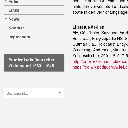
dem Überfall auf Polen und v
Polen
hinterließ verwüstete Landsch
Links
sowie in den Vernichtungslag
News
Literatur/Medien
Kontakt
Aly, Götz/Heim, Susanne: Vor
Impressum
Benz u.a., Enzyklopädie NS, S
Gutman u.a., Holocaust-Enzykl
Wirsching, Andreas: „Man kan
Zeitgeschichte, 2001, S. 517-5
Studienkreis Deutscher
http://ome-lexikon.uni-oldenbu
Widerstand 1933 - 1945
https://de.wikipedia.org/wiki