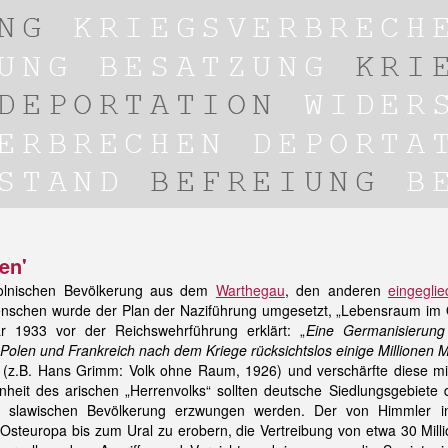
en'
polnischen Bevölkerung aus dem
Warthegau
, den anderen
eingegli
nschen wurde der Plan der Naziführung umgesetzt, „Lebensraum im Ost
r 1933 vor der Reichswehrführung erklärt: „
Eine Germanisierung
Polen und Frankreich nach dem Kriege rücksichtslos einige Millionen
auf (z.B. Hans Grimm: Volk ohne Raum, 1926) und verschärfte diese 
eit des arischen „Herrenvolks“ sollten deutsche Siedlungsgebiete 
en slawischen Bevölkerung erzwungen werden. Der von Himmler i
Osteuropa bis zum Ural zu erobern, die Vertreibung von etwa 30 Mill