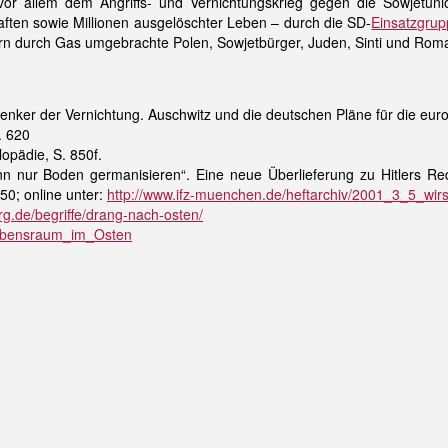
or allem dem Angriffs- und Vernichtungskrieg gegen die Sowjetuni
aften sowie Millionen ausgelöschter Leben – durch die SD-
Einsatzgru
ern durch Gas umgebrachte Polen, Sowjetbürger, Juden, Sinti und Rom
denker der Vernichtung. Auschwitz und die deutschen Pläne für die e
. 620
opädie, S. 850f.
n nur Boden germanisieren“. Eine neue Überlieferung zu Hitlers Rede
50; online unter:
http://www.ifz-muenchen.de/heftarchiv/2001_3_5_wirs
rg.de/begriffe/drang-nach-osten/
/Lebensraum_im_Osten