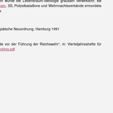
on wurde die Lebensraum-Ideologie grausam verwirklicht; sie
ppen
, SS, Polizeibataillone und Wehrmachtsverbände ermordete
a.
uropäische Neuordnung, Hamburg 1991
 vor der Führung der Reichswehr“, in: Vierteljahreshefte für
ching.pdf