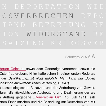
A
A
Schriftgröße
A
ederten Gebieten
sowie dem Generalgouvernement sowie die
en“ zu erobern. Hitler hatte schon in seiner ersten Rede als
 der Bevölkerung…ist nicht möglich. Man kann nur Boden
 Menschen ausweisen
“ (nach Wirsching, S. 547).
mit rassebiologischen Ansätzen und der Androhung von Gewalt.
durch die rücksichtslose Ausbeutung und Dezimierung der als
n Auftrag gegebene „
Generalplan Ost
“ (15. Juli 1941) sah
ionen Einheimischen und die Besiedlung mit Deutschen vor. Mit