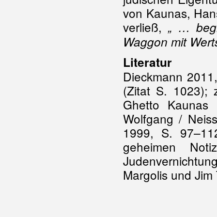
von Kaunas, Ha
verließ,
„ … begl
Waggon mit Wert
Literatur
Dieckmann 2011, 
(Zitat S. 1023);
Ghetto Kaunas u
Wolfgang / Neiss
1999, S. 97–112
geheimen Noti
Judenvernichtu
Margolis und Jim 