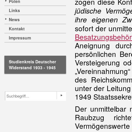
zogen diese Konf
Polen
jüdische Vermöge
Links
ihre eigenen Zw
News
sofort der unmitt
Kontakt
Besatzungsbehö
Impressum
Aneignung durc
persönlichen Ber
Versteigerung od
Studienkreis Deutscher
Widerstand 1933 - 1945
„Vereinnahmung“ 
des Reichskommi
unter der Leitung
1949 Staatssekre
Der unmittelbar
Raubzug richt
Vermögenswerte 