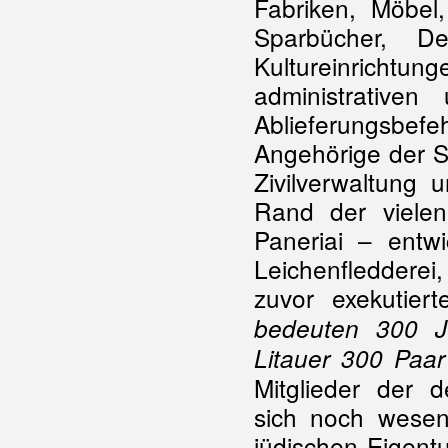
Fabriken, Möbel
Sparbücher, D
Kultureinrichtun
administrative
Ablieferungsbe
Angehörige der 
Zivilverwaltung 
Rand der viele
Paneriai – entw
Leichenfledderei,
zuvor exekutie
bedeuten 300 J
Litauer 300 Paa
Mitglieder der 
sich noch wesen
jüdischen Eigent